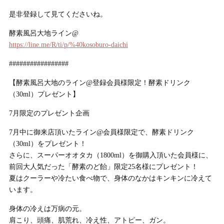
是非登録して見てくださいね。
酵素風呂大地ライン@
https://line.me/R/ti/p/%40kosoburo-daichi
#################
【酵素風呂大地のライン@登録会員様限定！酵素ドリンク
（30ml）プレゼント】
7月限定のプレゼント企画
7月中に御来店頂いたライン@会員様限定で、酵素ドリンク
（30ml）をプレゼント！
さらに、スーパーオオタカ（1800ml）を御購入頂いた会員様に、
前回大人気だった「酵素のど飴」限定25名様にプレゼント！
夏はクーラーや冷たい食べ物で、身体のなかはキンキンに冷えて
います。
身体の冷えは万病の元。
肩こり、頭痛、肌荒れ、冷え性、アトピー、ガン。