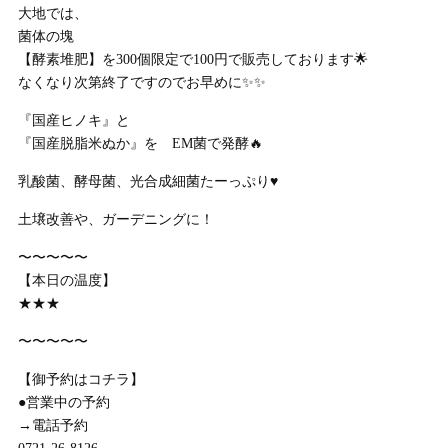
大地では、
菌体の塊
【酵素堆肥】を300個限定で100円で販売しております🌟
なくなり次第終了ですのでお早めに✨✨
『国産ヒノキ』と
『国産脱脂米ぬか』を EM菌で発酵🔥
乳酸菌、酵母菌、光合成細菌たーっぷり♥
土壌改善や、ガーデニングに！
〜〜〜〜〜
【本日の温度】
★★★
〜〜〜〜〜
【御予約はコチラ】
●営業中の予約
→電話予約