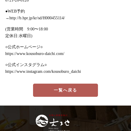
0721-26-8126
●WEB予約
→http://b.hpr.jp/kr/sd/H000455114/
(営業時間 9:00〜18:00
定休日:水曜日)
○公式ホームページ○
https://www.kousoburo-daichi.com/
○公式インスタグラム○
https://www.instagram.com/kousoburo_daichi
一覧へ戻る